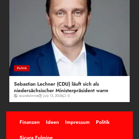
Politik
Sebastian Lechner (CDU) läuft sich als
niedersächsischer Ministerpräsident warm
sicurafulmine
July 13, 2026
0
Finanzen
Ideen
Impressum
Politik
Sicura Fulmine