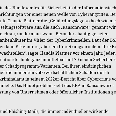
in des Bundesamtes für Sicherheit in der Informationstec
richtungen vor einer neuen Welle von Cyberangriffen. Bei
te Claudia Plattner die „Gefährdungslage so hoch wie nie“
sselungssoftware aus, die auch „Ransomware“ genannt wir
lgreich sei, sondern nur wann. Besonders häufig gerieten
nkenhäuser ins Visier der Cyberkriminellen. Laut der BS
äten kein Erkenntnis-, aber ein Umsetzungsproblem. Ihre 
achstellen“, sagte Claudia Plattner vor einem Jahr. Jeden
rmationstechnik ganz unmittelbar mit 70 neuen Sicherheit
 der Schadprogramm-Varianten. Bei ihren eindringlichen
er die immensen volkswirtschaftlichen Schäden durch
skriminalamt in seinem 2022er-Bericht über Cybercrime v
minelle. Das Hauptproblem sieht das BKA in Ransomware-
ssung von Unternehmen oder öffentlichen Institutionen ge
 sind Phishing-Mails, die immer individueller wirkende