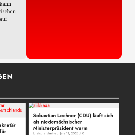
 kann
wischen
auf
GEN
Politik
Sebastian Lechner (CDU) läuft sich
als niedersächsischer
ekretär
Ministerpräsident warm
für
sicurafulmine
July 13, 2026
0