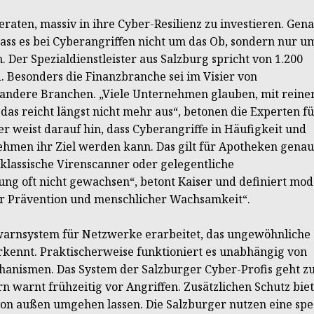
aten, massiv in ihre Cyber-Resilienz zu investieren. Gen
ass es bei Cyberangriffen nicht um das Ob, sondern nur u
 Der Spezialdienstleister aus Salzburg spricht von 1.200
. Besonders die Finanzbranche sei im Visier von
 andere Branchen. „Viele Unternehmen glauben, mit reine
 das reicht längst nicht mehr aus“, betonen die Experten fü
er weist darauf hin, dass Cyberangriffe in Häufigkeit und
hmen ihr Ziel werden kann. Das gilt für Apotheken genau
klassische Virenscanner oder gelegentliche
lung oft nicht gewachsen“, betont Kaiser und definiert mo
her Prävention und menschlicher Wachsamkeit“.
hwarnsystem für Netzwerke erarbeitet, das ungewöhnliche
rkennt. Praktischerweise funktioniert es unabhängig von
anismen. Das System der Salzburger Cyber-Profis geht z
 warnt frühzeitig vor Angriffen. Zusätzlichen Schutz bie
 von außen umgehen lassen. Die Salzburger nutzen eine spe