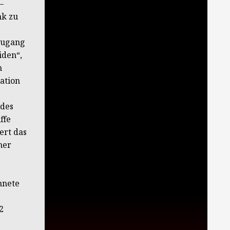
–
nk zu
Zugang
iden“,
n
ation
 des
ffe
ert das
ner
hnete
2