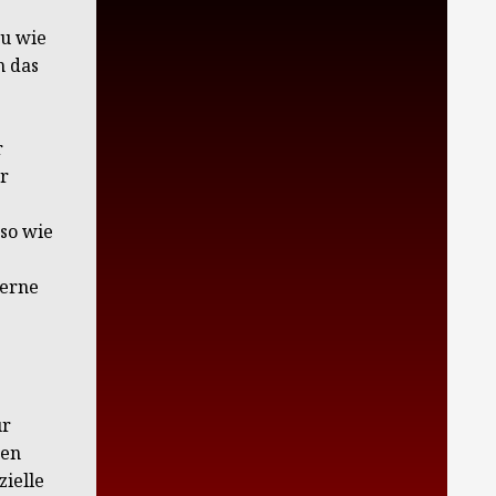
au wie
m das
r
r
so wie
derne
ur
ten
zielle