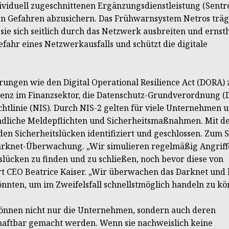
ividuell zugeschnittenen Ergänzungsdienstleistung (Sentr
 Gefahren abzusichern. Das Frühwarnsystem Netros träg
e sich seitlich durch das Netzwerk ausbreiten und ernst
fahr eines Netzwerkausfalls und schützt die digitale
rungen wie den Digital Operational Resilience Act (DORA) 
lienz im Finanzsektor, die Datenschutz-Grundverordnung 
htlinie (NIS). Durch NIS-2 gelten für viele Unternehmen 
indliche Meldepflichten und Sicherheitsmaßnahmen. Mit 
n Sicherheitslücken identifiziert und geschlossen. Zum S
Darknet-Überwachung. „Wir simulieren regelmäßig Angriff
tslücken zu finden und zu schließen, noch bevor diese von
t CEO Beatrice Kaiser. „Wir überwachen das Darknet und 
önnten, um im Zweifelsfall schnellstmöglich handeln zu kö
önnen nicht nur die Unternehmen, sondern auch deren
haftbar gemacht werden. Wenn sie nachweislich keine