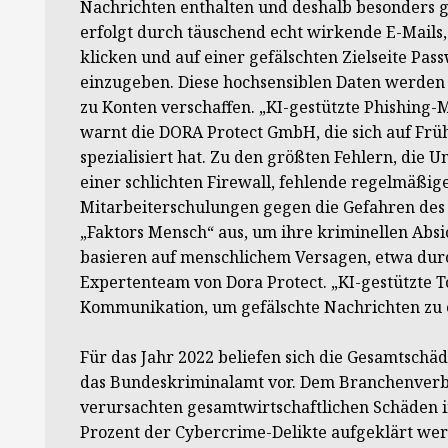
Nachrichten enthalten und deshalb besonders ge
erfolgt durch täuschend echt wirkende E-Mails
klicken und auf einer gefälschten Zielseite P
einzugeben. Diese hochsensiblen Daten werden 
zu Konten verschaffen. „KI-gestützte Phishing-
warnt die DORA Protect GmbH, die sich auf Fr
spezialisiert hat. Zu den größten Fehlern, die 
einer schlichten Firewall, fehlende regelmäßig
Mitarbeiterschulungen gegen die Gefahren des 
„Faktors Mensch“ aus, um ihre kriminellen Absi
basieren auf menschlichem Versagen, etwa durc
Expertenteam von Dora Protect. „KI-gestützte To
Kommunikation, um gefälschte Nachrichten zu e
Für das Jahr 2022 beliefen sich die Gesamtschä
das Bundeskriminalamt vor. Dem Branchenverba
verursachten gesamtwirtschaftlichen Schäden im
Prozent der Cybercrime-Delikte aufgeklärt wer