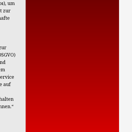
os), um
t zur
hafte
zur
(DSGVO)
und
dem
ervice
e auf
halten
nnen.“