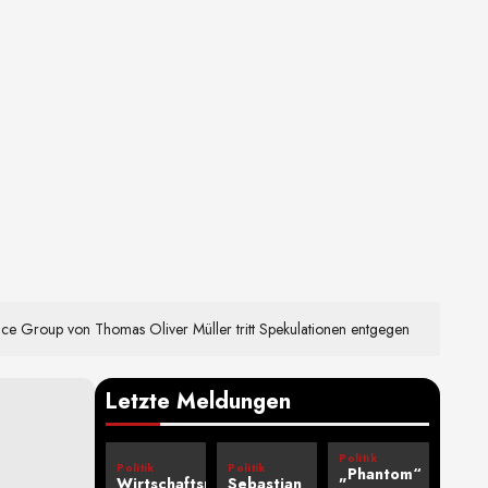
ce Group von Thomas Oliver Müller tritt Spekulationen entgegen
Letzte Meldungen
Politik
Politik
Politik
„Phantom“
Wirtschaftsrats-
Sebastian