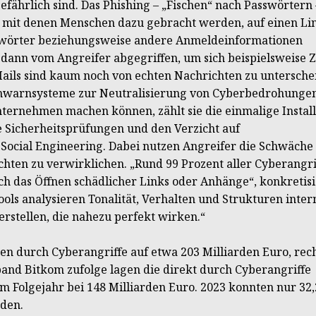
fährlich sind. Das Phishing – „Fischen“ nach Passwörtern 
, mit denen Menschen dazu gebracht werden, auf einen Li
asswörter beziehungsweise andere Anmeldeinformationen
dann vom Angreifer abgegriffen, um sich beispielsweise 
Mails sind kaum noch von echten Nachrichten zu untersche
ühwarnsysteme zur Neutralisierung von Cyberbedrohunge
Unternehmen machen können, zählt sie die einmalige Install
e Sicherheitsprüfungen und den Verzicht auf
Social Engineering. Dabei nutzen Angreifer die Schwäche
chten zu verwirklichen. „Rund 99 Prozent aller Cyberangri
h das Öffnen schädlicher Links oder Anhänge“, konkretisi
ols analysieren Tonalität, Verhalten und Strukturen inter
rstellen, die nahezu perfekt wirken.“
den durch Cyberangriffe auf etwa 203 Milliarden Euro, rec
nd Bitkom zufolge lagen die direkt durch Cyberangriffe
 Folgejahr bei 148 Milliarden Euro. 2023 konnten nur 32,
den.