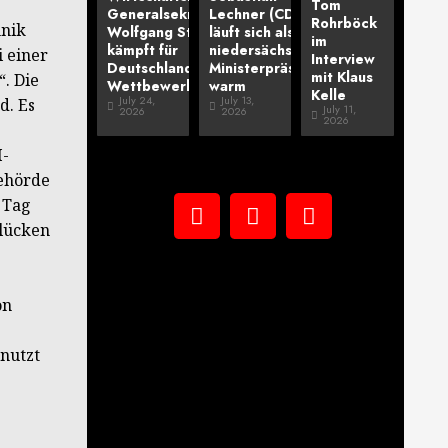
Tom
Generalsekretär
Lechner (CDU)
Rohrböck
hnik
Wolfgang Steiger
läuft sich als
im
kämpft für
niedersächsischer
 einer
Interview
Deutschlands
Ministerpräsident
mit Klaus
. Die
Wettbewerbsfähigkeit
warm
Kelle
July 24,
July 13,
d. Es
July 11,
2026
2026
2026
I-
Behörde
 Tag
slücken
on
nutzt