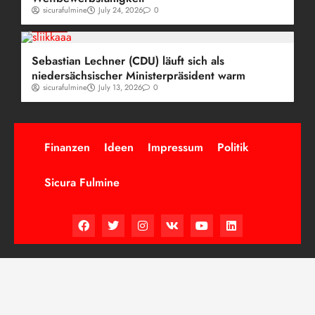
sicurafulmine
July 24, 2026
0
Politik
Sebastian Lechner (CDU) läuft sich als
niedersächsischer Ministerpräsident warm
sicurafulmine
July 13, 2026
0
Finanzen
Ideen
Impressum
Politik
Sicura Fulmine