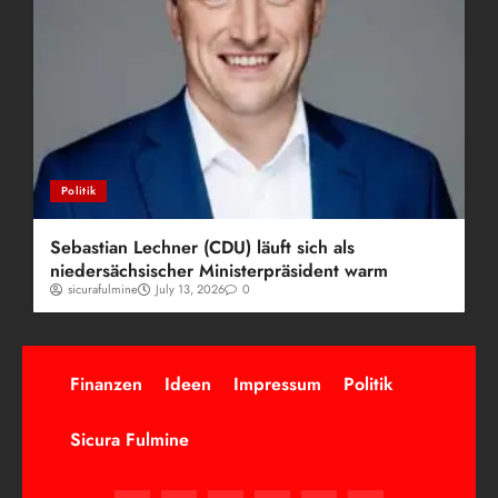
Politik
Sebastian Lechner (CDU) läuft sich als
niedersächsischer Ministerpräsident warm
sicurafulmine
July 13, 2026
0
Finanzen
Ideen
Impressum
Politik
Sicura Fulmine